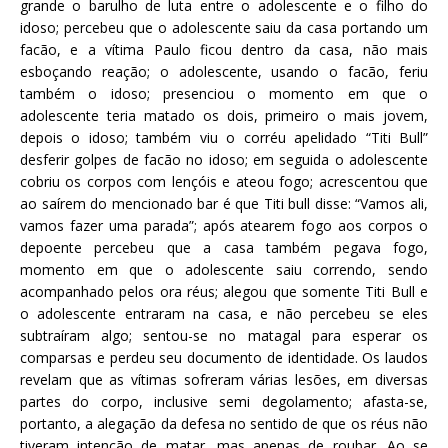
grande o barulho de luta entre o adolescente e o filho do
idoso; percebeu que o adolescente saiu da casa portando um
facão, e a vítima Paulo ficou dentro da casa, não mais
esboçando reação; o adolescente, usando o facão, feriu
também o idoso; presenciou o momento em que o
adolescente teria matado os dois, primeiro o mais jovem,
depois o idoso; também viu o corréu apelidado “Titi Bull”
desferir golpes de facão no idoso; em seguida o adolescente
cobriu os corpos com lençóis e ateou fogo; acrescentou que
ao saírem do mencionado bar é que Titi bull disse: “Vamos ali,
vamos fazer uma parada”; após atearem fogo aos corpos o
depoente percebeu que a casa também pegava fogo,
momento em que o adolescente saiu correndo, sendo
acompanhado pelos ora réus; alegou que somente Titi Bull e
o adolescente entraram na casa, e não percebeu se eles
subtraíram algo; sentou-se no matagal para esperar os
comparsas e perdeu seu documento de identidade. Os laudos
revelam que as vítimas sofreram várias lesões, em diversas
partes do corpo, inclusive semi degolamento; afasta-se,
portanto, a alegação da defesa no sentido de que os réus não
tiveram intenção de matar, mas apenas de roubar. Ao se