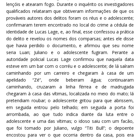
lençóis e atearam fogo. Durante o inquérito os investigadores
qualificados relataram que obtiveram informações de que os
prováveis autores dos delitos foram os réus e o adolescente;
confirmaram terem encontrado no local do crime a cédula de
identidade de Lucas Lage, e, ao final, esse confessou a prática
do delito e revelou os nomes dos comparsas; antes ele disse
que havia perdido o documento, e afirmou que seu nome
seria Luan; Juliano e o adolescente fugiram. Perante a
autoridade policial Lucas Lage confirmou que naquela data
esteve em um bar com o corréu e o adolescente; de lá saíram
caminhando por um carreiro e chegaram à casa de um
apelidado “Zé”, onde beberam água; continuaram
caminhando, cruzaram a linha férrea e de madrugada
chegaram à casa das vítimas, localizada no meio do mato; lá
pretendiam roubar; o adolescente gritou para que abrissem,
em seguida entrou pelo telhado; em seguida a porta foi
arrombada, ao que tudo indica diante da luta entre o
adolescente e uma das vítimas; o idoso saiu com um facão,
que foi tomado por Juliano, vulgo “Titi Bull”; o depoente
encostou para ver o que ocorria dentro da casa, pois era