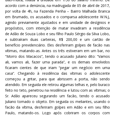
acordo com a denúncia, na madrugada de 05 de abril de 2017,
por volta de 4h, na Fazenda Penha – Bairro Malhada Branca
em Brumado, os acusados e o comparsa adolescente W.N.J,
agindo previamente ajustados e em unidade de desígnios e
propósitos, com intenção de matar invadiram a residência
de Adão de Souza Lobo e seu filho Paulo Sérgio da Silva Lobo,
e subtraíram duas carteiras, R$ 200,00 e um cartão de
benefício previdenciário. Eles desferiram golpes de facão nas
vítimas, matando-as. Antes os três estiveram em um bar, no
“Morro dos Macacos”, tendo o acusado Juliano dito: “Vamos
ali, vamos ali, fazer uma parada”, e os demais envolvidos
ficaram cientes de que iriam “pegar um negócio em uma
casa”. Chegando à residência das vítimas o adolescente
começou a gritar, para que abrissem a porta, não sendo
atendido. Em seguida ele retirou algumas telhas e, pelo buraco
feito no teto, penetrou na residência e lutou com as vítimas; o
Sr. Adão apareceu segurando um facão, tendo o acusado
Juliano tomado o objeto. Em seguida os meliantes, usando o
facão da vítima, desferiram golpes em Adão e em seu filho
Paulo, matando-os. Logo após cobriram os corpos com