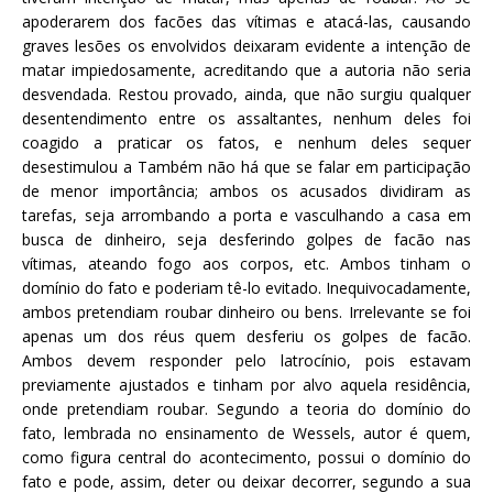
apoderarem dos facões das vítimas e atacá-las, causando
graves lesões os envolvidos deixaram evidente a intenção de
matar impiedosamente, acreditando que a autoria não seria
desvendada. Restou provado, ainda, que não surgiu qualquer
desentendimento entre os assaltantes, nenhum deles foi
coagido a praticar os fatos, e nenhum deles sequer
desestimulou a
Também não há que se falar em participação
de menor importância; ambos os acusados dividiram as
tarefas, seja arrombando a porta e vasculhando a casa em
busca de dinheiro, seja desferindo golpes de facão nas
vítimas, ateando fogo aos corpos, etc. Ambos tinham o
domínio do fato e poderiam tê-lo evitado. Inequivocadamente,
ambos pretendiam roubar dinheiro ou bens. Irrelevante se foi
apenas um dos réus quem desferiu os golpes de facão.
Ambos devem responder pelo latrocínio, pois estavam
previamente ajustados e tinham por alvo aquela residência,
onde pretendiam roubar. Segundo a teoria do domínio do
fato, lembrada no ensinamento de Wessels, autor é quem,
como figura central do acontecimento, possui o domínio do
fato e pode, assim, deter ou deixar decorrer, segundo a sua