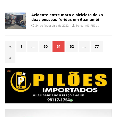
Acidente entre moto e bicicleta deixa
duas pessoas feridas em Guanambi
24 de fevereiro de 2022
Portal Alô Pilões
«
1
…
60
61
62
…
77
»