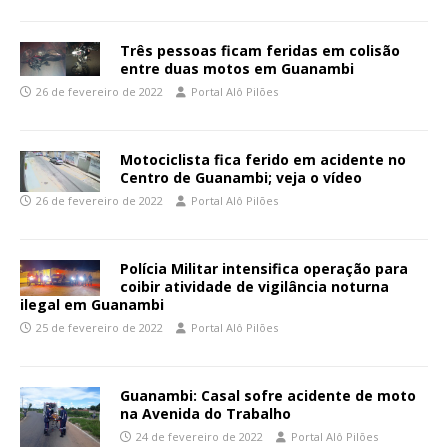
Três pessoas ficam feridas em colisão
entre duas motos em Guanambi
26 de fevereiro de 2022
Portal Alô Pilões
Motociclista fica ferido em acidente no
Centro de Guanambi; veja o vídeo
26 de fevereiro de 2022
Portal Alô Pilões
Polícia Militar intensifica operação para
coibir atividade de vigilância noturna
ilegal em Guanambi
25 de fevereiro de 2022
Portal Alô Pilões
Guanambi: Casal sofre acidente de moto
na Avenida do Trabalho
24 de fevereiro de 2022
Portal Alô Pilões