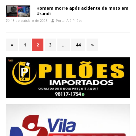
Homem morre após acidente de moto em
Urandi
13 de outubro de 2025
Portal Alô Pilões
«
1
2
3
…
44
»