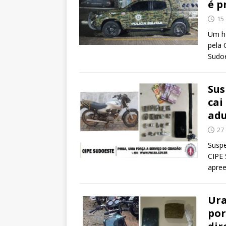
é p
15
Um ho
pela 
Sudoe
Sus
cai
adu
27
Suspe
CIPE 
apree
Ura
por