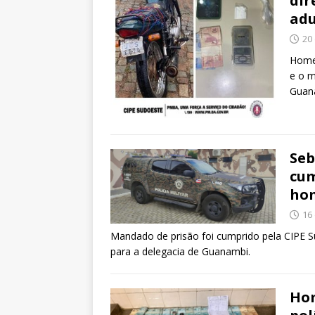
dir
adu
20
Homem
e o m
Guan
Seb
cum
hom
16
Mandado de prisão foi cumprido pela CIPE S
para a delegacia de Guanambi.
Hom