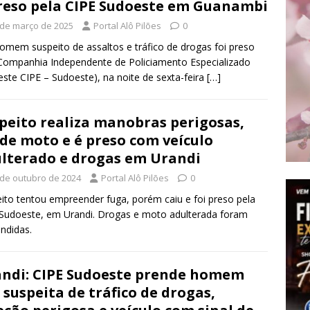
reso pela CIPE Sudoeste em Guanambi
 de março de 2025
Portal Alô Pilões
0
mem suspeito de assaltos e tráfico de drogas foi preso
Companhia Independente de Policiamento Especializado
ste CIPE – Sudoeste), na noite de sexta-feira
[…]
peito realiza manobras perigosas,
 de moto e é preso com veículo
lterado e drogas em Urandi
 de outubro de 2024
Portal Alô Pilões
0
ito tentou empreender fuga, porém caiu e foi preso pela
Sudoeste, em Urandi. Drogas e moto adulterada foram
ndidas.
ndi: CIPE Sudoeste prende homem
 suspeita de tráfico de drogas,