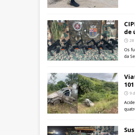
CIP
de 
28
Os fu
da Se
Via
101
9 d
Acide
quatr
Sus