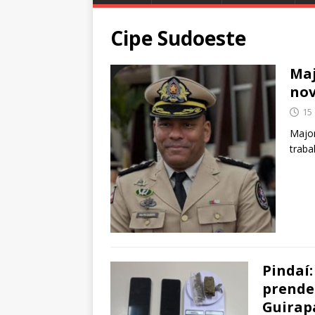
Cipe Sudoeste
Maj
nov
15
Major
traba
Pindaí:
prende 
Guirap