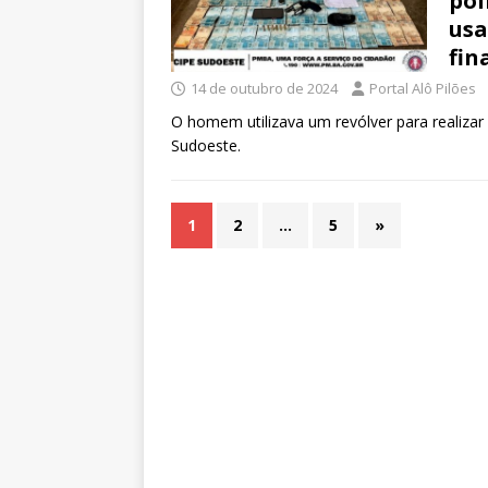
pol
usa
fin
14 de outubro de 2024
Portal Alô Pilões
O homem utilizava um revólver para realizar 
Sudoeste.
1
2
…
5
»