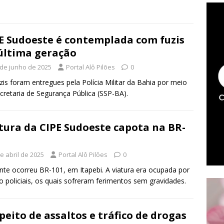
E Sudoeste é contemplada com fuzis
última geração
 de junho de 2025
Portal Alô Pilões
0
zis foram entregues pela Polícia Militar da Bahia por meio
cretaria de Segurança Pública (SSP-BA).
tura da CIPE Sudoeste capota na BR-
e abril de 2025
Portal Alô Pilões
0
nte ocorreu BR-101, em Itapebi. A viatura era ocupada por
o policiais, os quais sofreram ferimentos sem gravidades.
peito de assaltos e tráfico de drogas