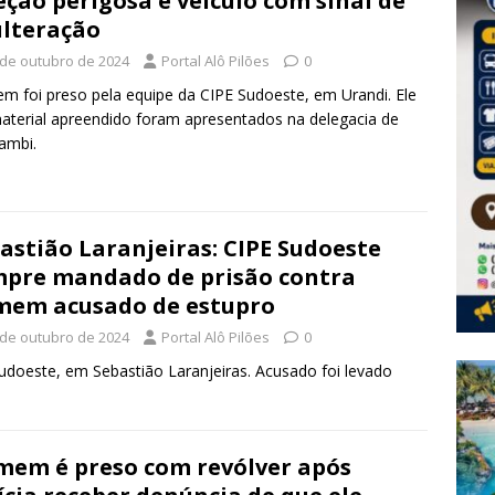
eção perigosa e veículo com sinal de
lteração
 de outubro de 2024
Portal Alô Pilões
0
 foi preso pela equipe da CIPE Sudoeste, em Urandi. Ele
aterial apreendido foram apresentados na delegacia de
ambi.
astião Laranjeiras: CIPE Sudoeste
pre mandado de prisão contra
em acusado de estupro
 de outubro de 2024
Portal Alô Pilões
0
udoeste, em Sebastião Laranjeiras. Acusado foi levado
em é preso com revólver após