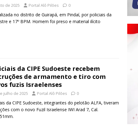
sto de 2025
Portal Alô Pilões
0
lizada no distrito de Guirapá, em Pindaí, por policiais da
tre e 17º BPM. Homem foi preso e material ilícito
.
iciais da CIPE Sudoeste recebem
truções de armamento e tiro com
os fuzis Israelenses
de julho de 2025
Portal Alô Pilões
0
iais da CIPE Sudoeste, integrantes do pelotão ALFA, tiveram
uções com o novo Fuzil Israelense IWI Arad 7, Cal.
x51mm.