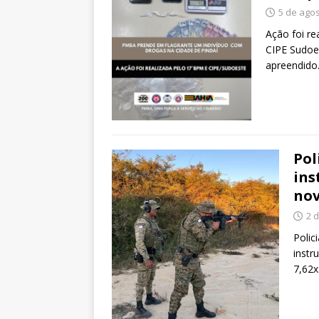
5 de ago
Ação foi rea
CIPE Sudoes
apreendido
Pol
ins
nov
2 
Polic
instr
7,62