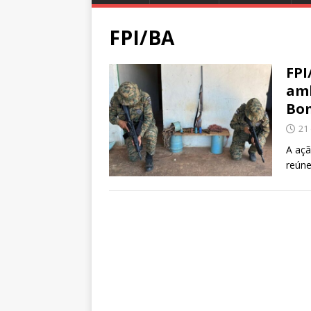
FPI/BA
FPI
amb
Bom
21
A açã
reúne