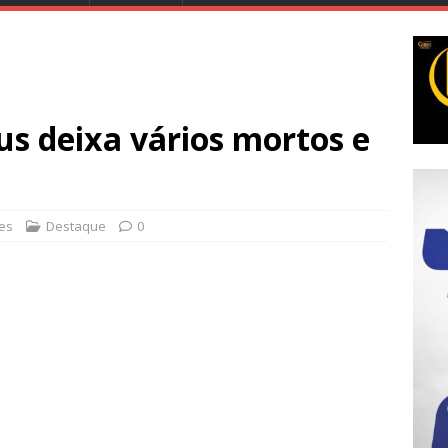
s deixa vários mortos e
ões
Destaque
0