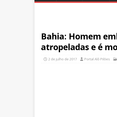
Bahia: Homem emb
atropeladas e é mo
2 de julho de 2017
Portal Alô Pilões