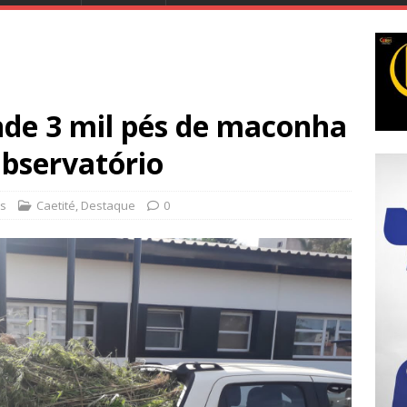
nde 3 mil pés de maconha
Observatório
es
Caetité
,
Destaque
0