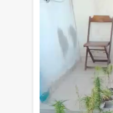
Tocador
de
vídeo