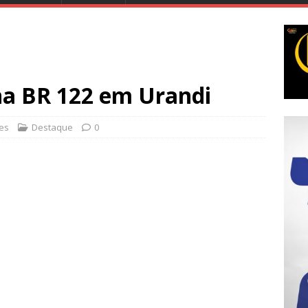
a BR 122 em Urandi
ões
Destaque
0