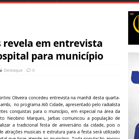
s revela em entrevista
spital para município
Destaque
0
rtins
Oliveira concedeu entrevista na manhã desta quarta-
nambi, no programa Alô Cidade, apresentado pelo radialista
antes conquistas para o município, em especial na área da
ito Neobino Marques, Jarbas comunicou a população de
lizar a tradicional festa de aniversário da cidade, pois o
 atrações musicais e estrutura para a festa será utilizado
ospital que hoje atende ao município. Toda população apoiou