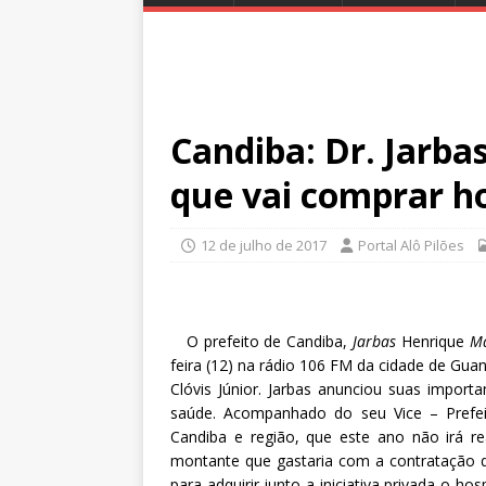
Candiba: Dr. Jarba
que vai comprar ho
12 de julho de 2017
Portal Alô Pilões
O prefeito de Candiba,
Jarbas
Henrique
Ma
feira (12) na rádio 106 FM da cidade de Gua
Clóvis Júnior. Jarbas anunciou suas import
saúde. Acompanhado do seu Vice – Prefe
Candiba e região, que este ano não irá rea
montante que gastaria com a contratação de
para adquirir junto a iniciativa privada o h