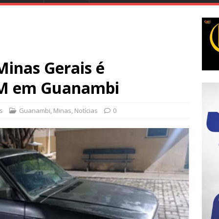
Minas Gerais é
PM em Guanambi
es
Guanambi
,
Minas
,
Notícias
0