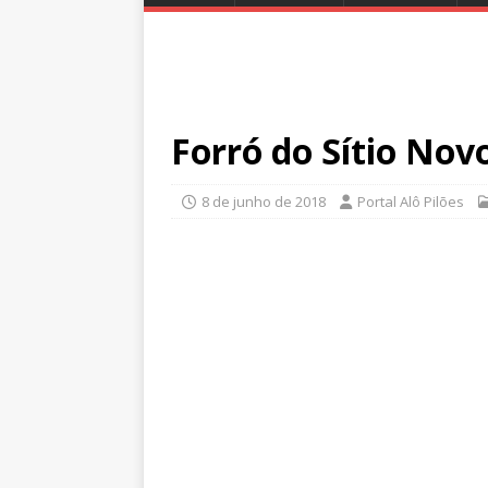
Forró do Sítio No
8 de junho de 2018
Portal Alô Pilões