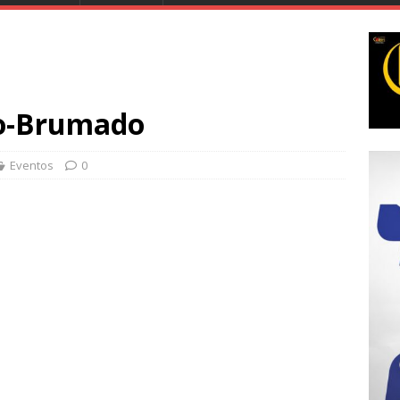
vo-Brumado
Eventos
0