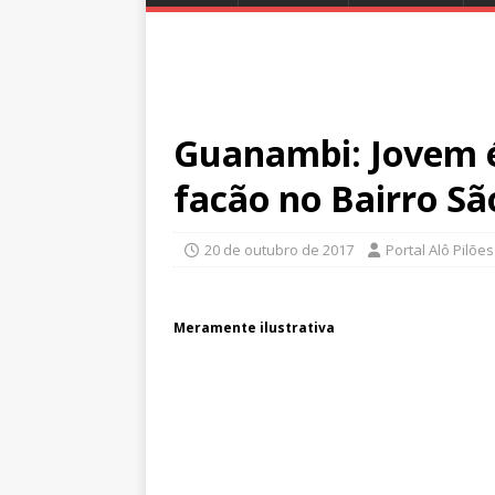
Guanambi: Jovem é
facão no Bairro Sã
20 de outubro de 2017
Portal Alô Pilões
Meramente ilustrativa