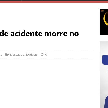
de acidente morre no
es
Destaque
,
Notícias
0