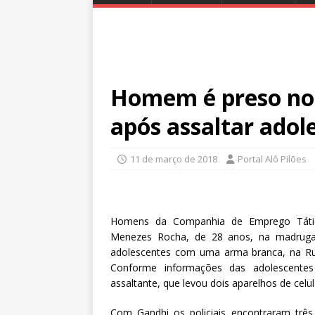
Homem é preso no
após assaltar adol
11 de março de 2018
Portal Alô Pilões
Homens da Companhia de Emprego Tátic
Menezes Rocha, de 28 anos, na madruga
adolescentes com uma arma branca, na Ru
Conforme informações das adolescentes 
assaltante, que levou dois aparelhos de celul
Com Gandhi os policiais encontraram três 