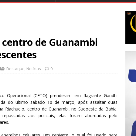
 centro de Guanambi
escentes
Destaque
,
Notícias
0
o Operacional (CETO) prenderam em flagrante Gandhi
da do último sábado 10 de março, após assaltar duas
a Riachuelo, centro de Guanambi, no Sudoeste da Bahia.
repassadas aos policiais, elas foram abordadas pelo
ares.
aparelhos celulares, um canivete, o qual foi usado para