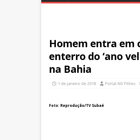
Homem entra em c
enterro do ‘ano vel
na Bahia
1 de janeiro de 2018
Portal Alô Pilões
Foto: Reprodução/TV Subaé