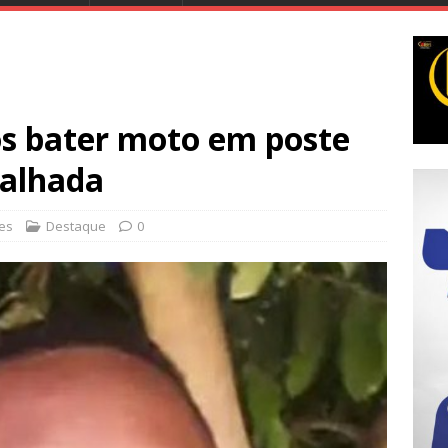
 bater moto em poste
Malhada
ões
Destaque
0