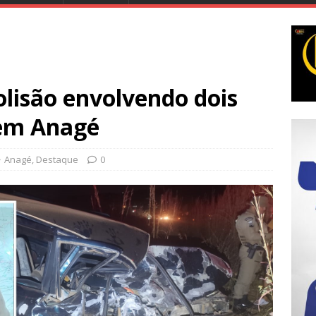
lisão envolvendo dois
 em Anagé
Anagé
,
Destaque
0