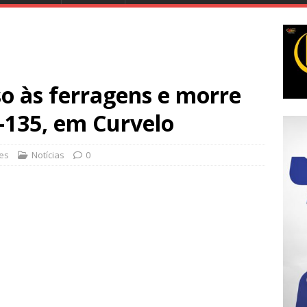
so às ferragens e morre
-135, em Curvelo
ões
Notícias
0