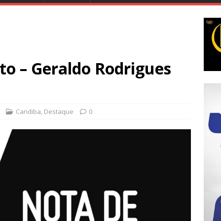
to – Geraldo Rodrigues
Candiba
,
Destaque
0