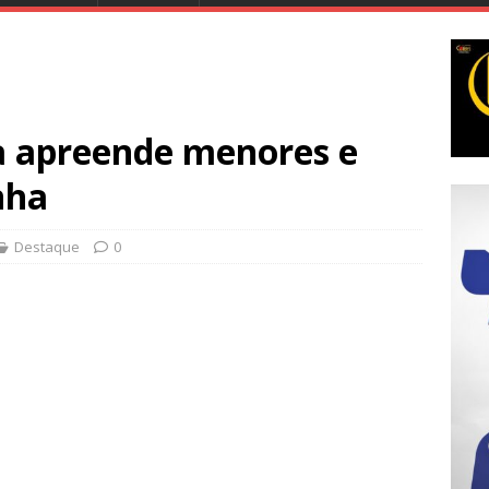
a apreende menores e
nha
Destaque
0