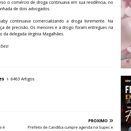
eso o comércio de droga continuava em sua residência, no
anhada de dois advogados.
by continuava comercializando a droga livremente. Na
nça de precisão. Os menores e a drogo foram entregues na
ão da delegada Virgínia Magalhães.
ções!
es
6463 Artigos
PRÓXIMO
e é
Prefeito de Candiba cumpre agenda na Supec e