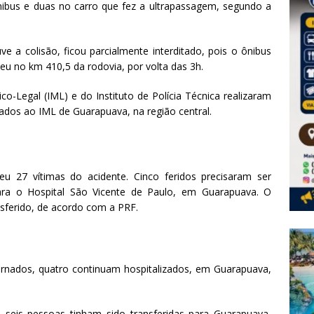
bus e duas no carro que fez a ultrapassagem, segundo a
e a colisão, ficou parcialmente interditado, pois o ônibus
eu no km 410,5 da rodovia, por volta das 3h.
co-Legal (IML) e do Instituto de Polícia Técnica realizaram
ados ao IML de Guarapuava, na região central.
eu 27 vítimas do acidente. Cinco feridos precisaram ser
para o Hospital São Vicente de Paulo, em Guarapuava. O
sferido, de acordo com a PRF.
ernados, quatro continuam hospitalizados, em Guarapuava,
 seis pessoas tinham sido transferidas para Guarapuava,