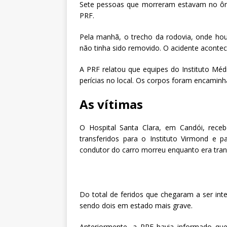
Sete pessoas que morreram estavam no ôni
PRF.
Pela manhã, o trecho da rodovia, onde houv
não tinha sido removido. O acidente acontec
A PRF relatou que equipes do Instituto Médi
perícias no local. Os corpos foram encaminh
As vítimas
O Hospital Santa Clara, em Candói, receb
transferidos para o Instituto Virmond e 
condutor do carro morreu enquanto era tran
Do total de feridos que chegaram a ser int
sendo dois em estado mais grave.
Anteriormente, a PRF havia informado que