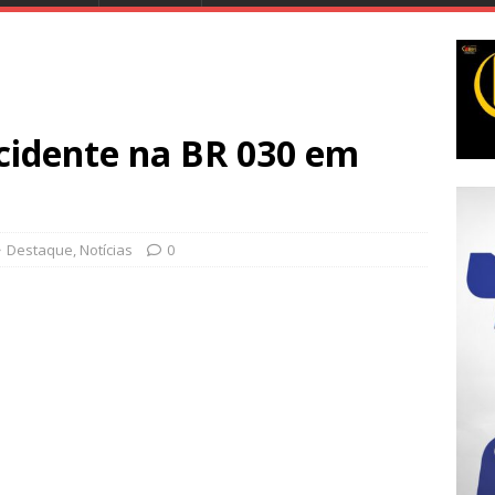
idente na BR 030 em
Destaque
,
Notícias
0