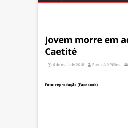
Jovem morre em ac
Caetité
6 de maio de 2018
Portal Alô Pilões
Foto: reprodução (Facebook)