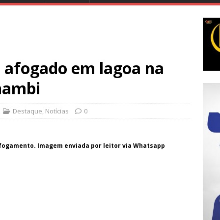
 afogado em lagoa na
nambi
Destaque
,
Notícias
0
 afogamento. Imagem enviada por leitor via Whatsapp